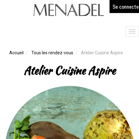
age
Aller
Se connecte
au
contenu
principal
Tog
nav
Accueil
Tous les rendez-vous
Atelier Cuisine Aspire
Atelier Cuisine Aspire