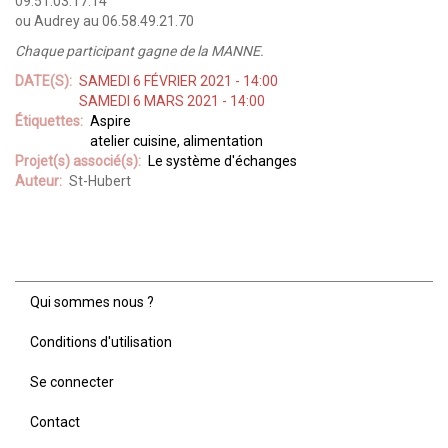
09.51.03.17.14
ou Audrey au 06.58.49.21.70
Chaque participant gagne de la MANNE.
DATE(S)
SAMEDI 6 FÉVRIER 2021 - 14:00
SAMEDI 6 MARS 2021 - 14:00
Étiquettes
Aspire
atelier cuisine, alimentation
Projet(s) associé(s)
Le système d'échanges
Auteur
St-Hubert
Qui sommes nous ?
Menu
Pied
Conditions d'utilisation
de
page
Se connecter
Contact