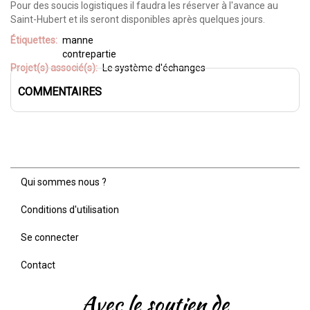
Pour des soucis logistiques il faudra les réserver à l'avance au
Saint-Hubert et ils seront disponibles après quelques jours.
Étiquettes
manne
contrepartie
Projet(s) associé(s)
Le système d'échanges
COMMENTAIRES
Qui sommes nous ?
Menu
Pied
Conditions d'utilisation
de
page
Se connecter
Contact
Avec le soutien de