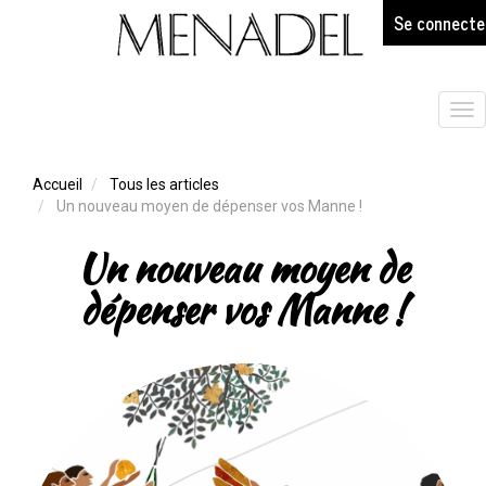
age
Aller
Se connecte
au
contenu
principal
Tog
nav
Accueil
Tous les articles
Un nouveau moyen de dépenser vos Manne !
Un nouveau moyen de
dépenser vos Manne !