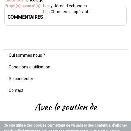
Étiquettes
bricolage
Projet(s) associé(s)
Le système d'échanges
Les Chantiers coopératifs
COMMENTAIRES
Qui sommes nous ?
Menu
Pied
Conditions d'utilisation
de
page
Se connecter
Contact
Avec le soutien de
Ce site utilise des cookies permettant de visualiser des contenus, d'afficher