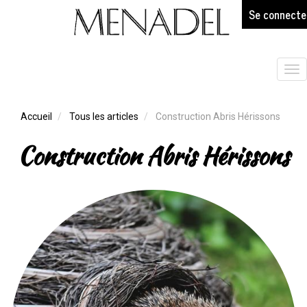
age
Aller
Se connecte
au
contenu
principal
Tog
nav
Accueil
Tous les articles
Construction Abris Hérissons
Construction Abris Hérissons