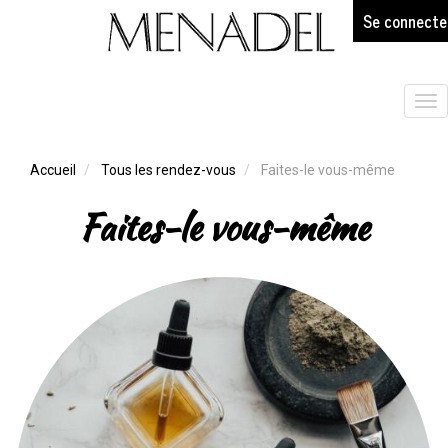
age
Aller
Se connecte
au
contenu
principal
Tog
nav
Accueil
Tous les rendez-vous
Faites-le vous-même
Faites-le vous-même