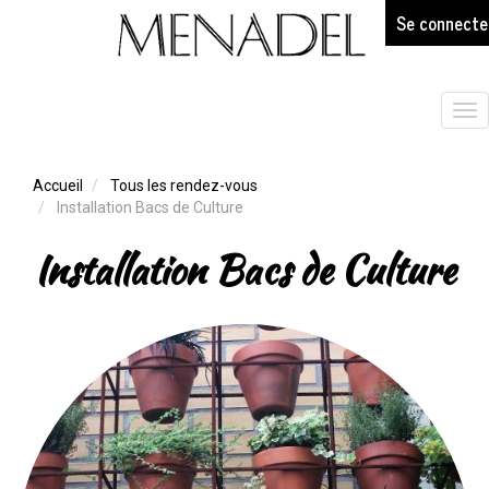
age
Aller
Se connecte
au
contenu
principal
Tog
nav
Accueil
Tous les rendez-vous
Installation Bacs de Culture
Installation Bacs de Culture