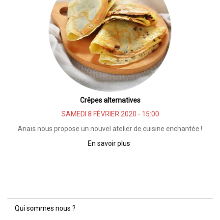
à
la
maison
Crêpes alternatives
SAMEDI 8 FÉVRIER 2020 - 15:00
Anaïs nous propose un nouvel atelier de cuisine enchantée !
En savoir plus
sur
Crêpes
alternatives
Qui sommes nous ?
Menu