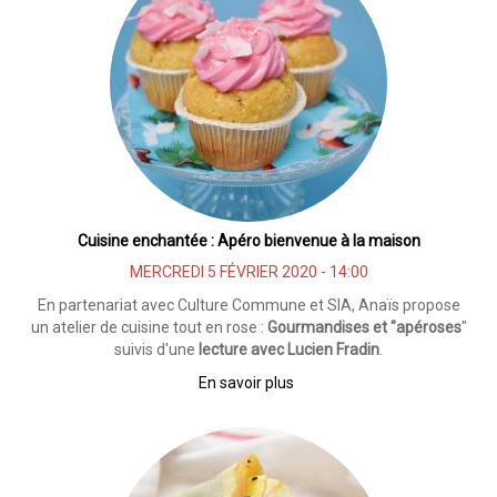
à
soupes
Cuisine enchantée : Apéro bienvenue à la maison
MERCREDI 5 FÉVRIER 2020 - 14:00
En partenariat avec Culture Commune et SIA, Anaïs propose
un atelier de cuisine tout en rose :
Gourmandises et "apéroses
"
suivis d'une
lecture avec Lucien Fradin
.
En savoir plus
sur
Cuisine
enchantée
:
Apéro
bienvenue