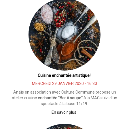
:
1000
&
1
houmous
Cuisine enchantée artistique !
MERCREDI 29 JANVIER 2020 - 16:30
Anaïs en association avec Culture Commune propose un
atelier
cuisine enchantée "Bar à soupe"
à la MAC suivi d'un
spectacle à la base 11/19.
En savoir plus
sur
Cuisine
enchantée