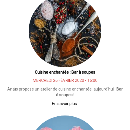
artistique
!
Cuisine enchantée : Bar à soupes
MERCREDI 26 FÉVRIER 2020 - 16:00
Anaïs propose un atelier de cuisine enchantée, aujourd'hui :
Bar
à soupes
!
En savoir plus
sur
Cuisine
enchantée
:
Bar