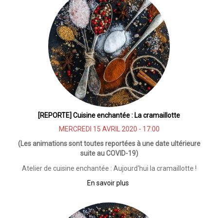
Les
rendez-
vous
du
Goût
[REPORTE] Cuisine enchantée : La cramaillotte
MERCREDI 15 AVRIL 2020 - 17:00
(Les animations sont toutes reportées à une date ultérieure
suite au COVID-19)
Atelier de cuisine enchantée : Aujourd'hui la cramaillotte !
En savoir plus
sur
[REPORTE]
Cuisine
enchantée