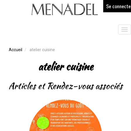
age
Aller
Se connecte
au
contenu
principal
Tog
nav
Accueil
atelier cuisine
atelier cuisine
Articles et Rendez-vous associés