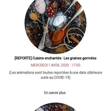
:
La
cramaillotte
[REPORTE] Cuisine enchantée : Les graines germées
MERCREDI 1 AVRIL 2020 - 17:00
(Les animations sont toutes reportées à une date ultérieure
suite au COVID-19)
En savoir plus
sur
[REPORTE]
Cuisine
enchantée