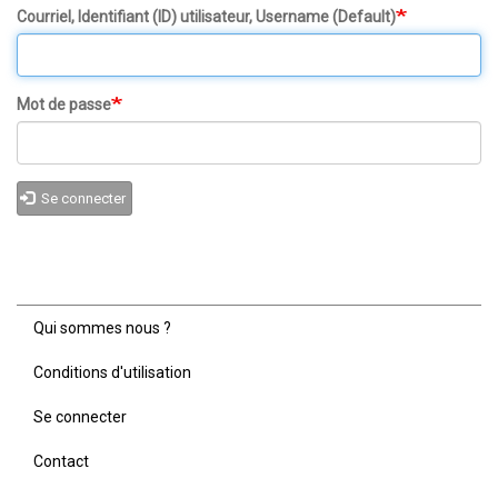
Courriel, Identifiant (ID) utilisateur, Username (Default)
Mot de passe
Se connecter
Qui sommes nous ?
Menu
Pied
Conditions d'utilisation
de
page
Se connecter
Contact