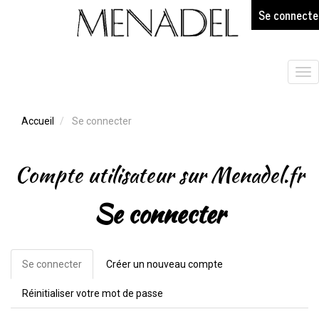
age
Aller
Se connecte
au
contenu
principal
Tog
nav
Accueil
Se connecter
Compte utilisateur sur Menadel.fr
Se connecter
Se connecter
(onglet
Créer un nouveau compte
Onglets
actif)
principaux
Réinitialiser votre mot de passe