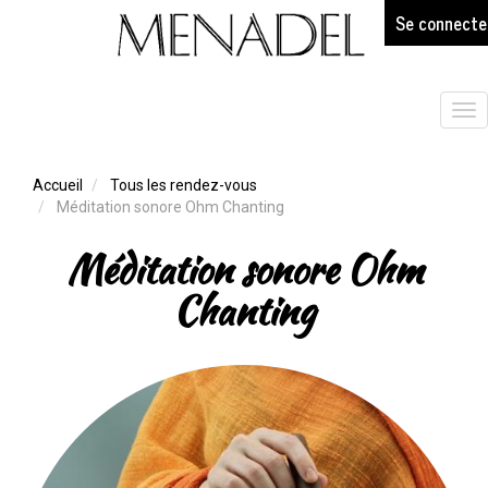
age
Aller
Se connecte
au
contenu
principal
Tog
nav
Accueil
Tous les rendez-vous
Méditation sonore Ohm Chanting
Méditation sonore Ohm
Chanting