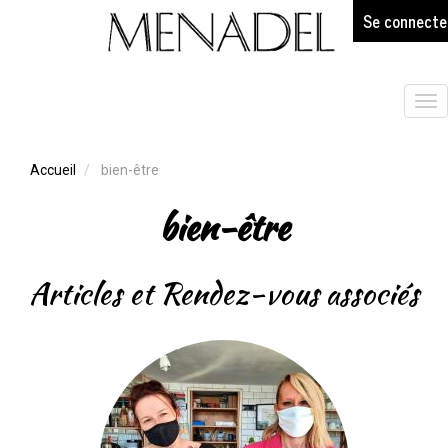
age
Aller
Se connecte
au
contenu
principal
Tog
nav
Accueil
bien-être
bien-être
Articles et Rendez-vous associés