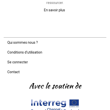
ressourcer.
En savoir plus
sur
Yoga
Qui sommes nous ?
Menu
Pied
Conditions d'utilisation
de
page
Se connecter
Contact
Avec le soutien de